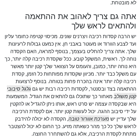
לא מובטחת.
אתה גם צריך לאהוב את ההתאמה
ולהתאים לראש שלך
יש הרבה קסדות רכיבה ויצרנים שונים. מכיסוי קטיפה כחומר עליון
ועד לצבע הוורוד או מעוטר באבני חן. אין כמעט גבולות לרעיונות
שלך. אתה צריך להחליט בעצמך, בנוסף למראה, האם הקסדה
נוחה לך. ראשית, המשקל קובע. ככל שקסדת רכיבה קלה יותר, כך
היא נוחה יותר, כמובן, והעומס על הצוואר שלך קטן יותר מאשר
עם משקל כבד יותר. מכיוון שקסדות מפותחות כל הזמן, קסדת
רכיבה קלה יותר אינה בהכרח פחות בטוחה. בנוסף לרצועות
ההתאמה בצד ובסנטר, לקסדות רכיבה רבות יש גם
גלגל סיבובי
קטן משולב
מאחור כך שתוכלו גם להתאים את הגודל. המשמעות
היא שבקסדה עצמה יש סרט ראש, אותו ניתן להגדיל או להקטין
על ידי סיבוב ההגה. יכול לעשות קטן יותר. אם לקסדת הרכיבה
שלך עדיין יש
מערכת אוורור טובה
, הקסדה לא יכולה להידבק
לראש שלך כל כך מהר כשאתה מזיע. כך החום לא יכול להצטבר
מתחת לקסדת הרכיבה, אלא גם להשתחרר החוצה.