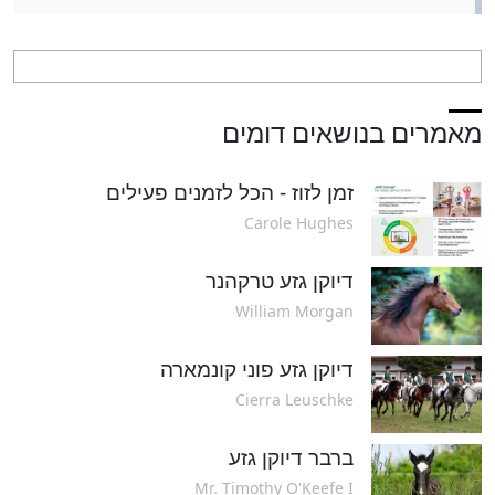
מאמרים בנושאים דומים
זמן לזוז - הכל לזמנים פעילים
Carole Hughes
דיוקן גזע טרקהנר
William Morgan
דיוקן גזע פוני קונמארה
Cierra Leuschke
ברבר דיוקן גזע
Mr. Timothy O'Keefe I