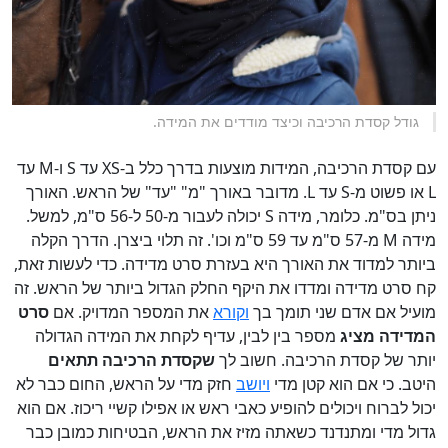
גודל קסדת הרכיבה וכיצד מודדים את המידה.
עם קסדת הרכיבה, המידות מוצעות בדרך כלל ב-XS עד S ו-M עד
L או פשוט מ-S עד L. מדובר באורך "מ" "עד" של הראש. האורך
ניתן בס"מ. כלומר, מידה S יכולה לעבור מ-50 ל-56 ס"מ, למשל.
מידה M מ-57 ס"מ עד 59 ס"מ וכו'. זה תלוי ביצרן. הדרך הקלה
ביותר למדוד את האורך היא בעזרת סרט מדידה. כדי לעשות זאת,
קח סרט מדידה ומדדו את היקף החלק הגדול ביותר של הראש. זה
מועיל אם אדם שני תומך בך
וקורא
את המספר המדויק. אם
סרט
המדידה מציג
מספר בין לבין, עדיף לקחת את המידה הגדולה
יותר של קסדת הרכיבה. חשוב לך
שקסדת הרכיבה תתאים
היטב. כי אם הוא קטן מדי
ויושב
חזק מדי על הראש, החום כבר לא
יכול לברוח ויכולים להופיע כאבי ראש או אפילו קשיי ריכוז. אם הוא
גדול מדי ומתנדנד כשאתה מזיז את הראש, הבטיחות כמובן כבר