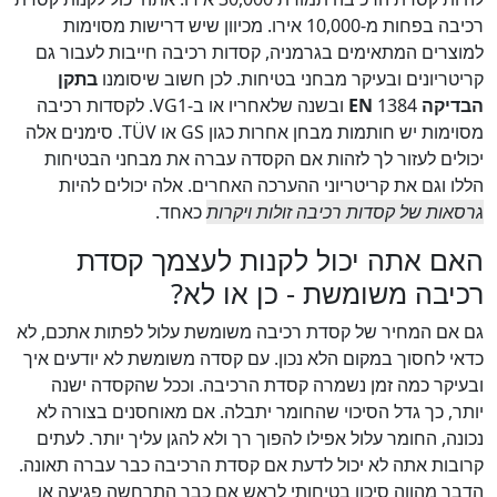
רכיבה בפחות מ-10,000 אירו. מכיוון שיש דרישות מסוימות
למוצרים המתאימים בגרמניה, קסדות רכיבה חייבות לעבור גם
קריטריונים ובעיקר מבחני בטיחות. לכן חשוב שיסומנו
בתקן
הבדיקה EN
1384 ובשנה שלאחריו או ב-VG1. לקסדות רכיבה
מסוימות יש חותמות מבחן אחרות כגון GS או TÜV. סימנים אלה
יכולים לעזור לך לזהות אם הקסדה עברה את מבחני הבטיחות
הללו וגם את קריטריוני ההערכה האחרים. אלה יכולים להיות
גרסאות של קסדות רכיבה זולות ויקרות
כאחד.
האם אתה יכול לקנות לעצמך קסדת
רכיבה משומשת - כן או לא?
גם אם המחיר של קסדת רכיבה משומשת עלול לפתות אתכם, לא
כדאי לחסוך במקום הלא נכון. עם קסדה משומשת לא יודעים איך
ובעיקר כמה זמן נשמרה קסדת הרכיבה. וככל שהקסדה ישנה
יותר, כך גדל הסיכוי שהחומר יתבלה. אם מאוחסנים בצורה לא
נכונה, החומר עלול אפילו להפוך רך ולא להגן עליך יותר. לעתים
קרובות אתה לא יכול לדעת אם קסדת הרכיבה כבר עברה תאונה.
הדבר מהווה סיכון בטיחותי לראש אם כבר התרחשה פגיעה או