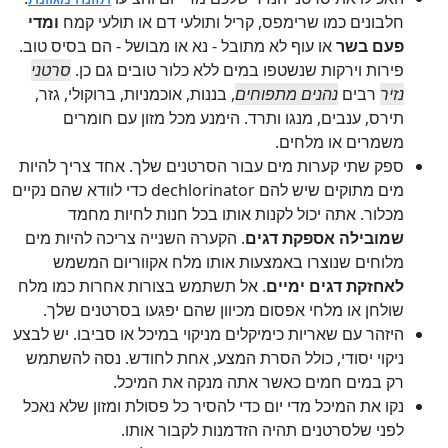
חלבונים כמו שרימפס, קריל ותולעי דם או תולעי קמח
ומדי
פעם בשר
או עוף לא מתובל - נא או מבושל - הם בסיס טוב.
פירות וירקות שנשטפו במים ללא כלור טובים גם כן.
סרטני
נזיר
רבים
נהנים מתפוחים
, בננות, אוכמניות, ברוקולי, גזר,
תירס, ענבים, מנגו ותרד. הימנע מכל מזון עם חומרים
משמרים או מלחים.
ספק שתי קערות מים עבור הסרטנים שלך. אחד צריך להיות
מים מתוקים שיש להם dechlorinator כדי לוודא שהם נקיים
מכלור. אתה יכול לקנות אותו בכל חנות לחיות מחמד
שמובילה אספקת דגים
. הקערה השנייה צריכה להיות מים
מלוחים שנוצרו באמצעות אותו מלח אקווריום המשמש
לאחזקת דגים ימיים
. אל תשתמש בצורות אחרות כמו מלח
שולחן או מלחי אפסום מכיוון שהם יפגעו בסרטנים שלך.
היזהר עם שאריות כימיקלים מניקוי במיכל או סביבו. יש לבצע
ניקוי יסודי, כולל הסרת המצע, אחת לחודש. נסה להשתמש
רק במים חמים כאשר אתה מנקה את המיכל.
נקו את המיכל מדי יום כדי להסיר כל פסולת ומזון שלא נאכל
לפני שלסרטנים תהיה הזדמנות לקבור אותו.