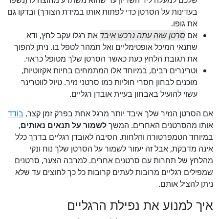
בעדינות על הסרטן כדי לפתות אותו במידת הצורך) ובדקו גם
את גופו.
אם
סרטן שזה עתה נרכש איבד
את רגלו עקב לחץ, ודא
שתנאי המיכל אופטימליים ואל תמהר לטפל בו. ניתן להפוך
את תגובת הלחץ כעת כאשר הסרטן שלך מטופל כראוי.
וטרינרים רבים, במיוחד אלו המתמחים בחיות אקזוטיות,
מוכנים לבחון חסרי חוליות כמו סרטני נזיר. טיול לווטרינר
עשוי להועיל באבחון בעיית אובדן רגליים.
אם הסרטן הנזיר שלך איבד יותר מרגל אחת בפרק זמן קצר,
בודד
אותו מהסרטנים האחרים. המשך
לשמור על תנאים נאותים
,
במיוחד הטמפרטורה והלחות. הסיבה לאובדן רגליים בדרך כלל
אינה מדבקת, אבל זה יעזור לשמור על הסרטן שלך נוח ונקי
מהלחץ של תחרות עם סרטנים אחרים. למרבה הצער, סרטנים
שמפילים רגליים מרובות לעתים קרובות כל כך לחוצים עד שלא
ניתן להציל אותם.
איך למנוע את נפילת הרגליים