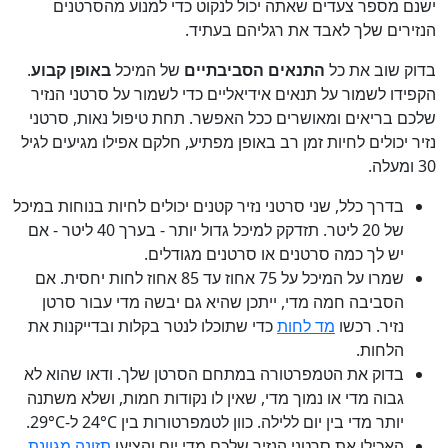
ישנם מספר צעדים שאתה יכול לנקוט כדי למנוע מהסרטנים
הנזירים שלך לאבד את רגליהם בעתיד.
בדוק שוב את כל
התנאים הסביבתיים
של המיכל
באופן קבוע
.
הקפידו לשמור על תנאים אידיאליים כדי לשמור על סרטני הנזיר
שלכם בריאים ומאושרים ככל האפשר. תחת טיפול נאות, סרטני
נזיר יכולים לחיות זמן רב באופן מפתיע, חלקם אפילו מגיעים לגיל
30 ומעלה.
בדרך כלל, שני סרטני נזיר קטנים יכולים לחיות בנוחות במיכל
של 20 ליטר. תזדקק למיכל גדול יותר - בערך 40 ליטר - אם
יש לך כמה סרטנים או סרטנים מגודלים.
שמרו על המיכל על 75 אחוז עד 85 אחוז לחות יחסית. אם
הסביבה חמה מדי, ייתכן שהיא גם יבשה מדי עבור סרטן
נזיר. רכשו
מד לחות
כדי שתוכלו לנטר בקלות ובדייקנות את
הלחות.
בדוק את הטמפרטורה במתחם הסרטן שלך. ודאו שהוא לא
גבוה מדי או נמוך מדי, שאין לו נקודות חמות, ושלא משתנה
יותר מדי בין יום ללילה. כוון לטמפרטורות בין 24°C ל-29°C.
האכילו את סרטני הנזיר שלכם מדי יום והציעו
תזונה מגוונת
.