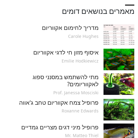
מאמרים בנושאים דומים
מדריך לחימום אקווריום
Carole Hughes
איסוף מזון חי לדגי אקווריום
Emilie Hodkiewicz
מתי להשתמש במסנני ספוג
לאקווריומים?
Prof. Janessa Mosciski
פרופיל צמח אקווריום טחב ג'אווה
Roxanne Edwards
פרופיל מיני דגים מצריים גמדיים
Mr. Matteo Thiel