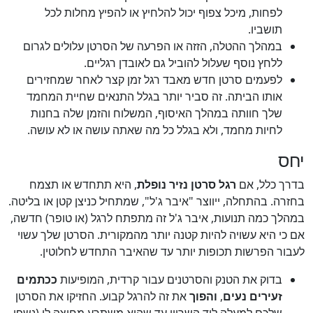
לפחות, מיכל צפוף יכול להלחיץ או להפיץ מחלות לכל
תושביו.
במהלך ההטלה, הזזה או הפרעה של הסרטן עלולים לגרום
ללחץ נוסף שעלול להוביל גם לאובדן רגליים.
לפעמים סרטן חדש מאבד רגל זמן קצר לאחר שמחזירים
אותו הביתה. זה סביר יותר בגלל התנאים שחיית המחמד
שלך חוותה במהלך האיסוף, המשלוח והזמן שלה בחנות
לחיות מחמד, ולא בגלל כל מה שאתה עושה או לא עושה.
יחס
בדרך כלל, אם
רגל סרטן נזיר נופלת
, היא תתחדש או תצמח
בחזרה. בהתחלה, ייווצר "איבר ג'ל", שמתחיל כניצן קטן או בליטה.
במהלך כמה תנועות, איבר ג'ל זה מתפתח לרגל (או טופר) חדשה,
אם כי היא עשויה להיות קטנה יותר מהמקורית. הסרטן שלך עשוי
לעבור הפרשות תכופות יותר עד שהאיבר התחדש לחלוטין.
בדוק את הטנק והסרטנים עבור קרדית, המופיעות
ככתמים
זעירים נעים
,
והפוך
את זה להרגל קבוע. החזיקו את הסרטן
שלכם למעלה ליד השריון עד שהוא משתרע מחוצה לו (נשפו