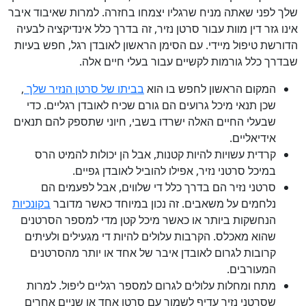
שלך לפני שאתה מניח שרגליו יצמחו בחזרה. למרות שאיבוד איבר
אינו גזר דין מוות עבור סרטן נזיר, זה בדרך כלל אינדיקציה לבעיה
הדורשת טיפול מיידי. עם הסימן הראשון לאובדן רגל, חפש בעיות
שבדרך כלל גורמות לקשיים עבור בעלי חיים אלה.
המקום הראשון לחפש בו הוא
בביתו של סרטן הנזיר שלך
,
שכן תנאי מיכל גרועים הם גורם שכיח לאובדן רגליים. כדי
שבעלי החיים האלה ישרדו בשבי, חיוני שתספק להם תנאים
אידיאליים.
קרדית עשויות להיות קטנות, אבל הן יכולות להמיט הרס
במיכל סרטני נזיר, אפילו להוביל לאובדן גפיים.
סרטני נזיר הם בדרך כלל די שלווים, אבל לפעמים הם
נלחמים על משאבים. זה נכון במיוחד כאשר מדובר
בקונכיות
הנחשקות ביותר או כאשר מיכל קטן מדי למספר הסרטנים
שהוא מאכלס. הקרבות עלולים להיות די מגעילים ולעיתים
קרובות לגרום לאובדן איבר של אחד או יותר מהסרטנים
המעורבים.
מתח ומחלות עלולים לגרום למספר רגליים ליפול. למרות
שסרטני נזיר עדיף לשמור עם סרטן אחד או שניים אחרים