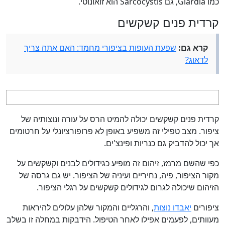
כמו Giardia, גם Sarcocystis הוא זואונוטי.
קרדית פנים קשקשים
קרא גם:
שפעת העופות בציפורי מחמד: האם אתה צריך
לדאוג?
קרדית פנים קשקשים יכולה להמיט הרס על עורה ונוצותיה של
ציפור. מצב טפילי זה משפיע באופן לא פרופורציונלי על חרטומים
אך יכול להדביק גם כנריות ופינצ'ים.
כפי שהשם מרמז, זיהום זה מופיע כגידולים לבנים וקשקשים על
מקור הציפור, פיה, נחיריים ועיניה של הציפור. יש גם גרסה של
הזיהום שיכולה לגרום לגידולים קשקשים על רגלי הציפור.
ציפורים
יאבדו נוצות
, והרגליים והמקור שלהן עלולים להיראות
מעוותים, לפעמים אפילו לאחר הטיפול. הידבקות במחלה זו בשלב