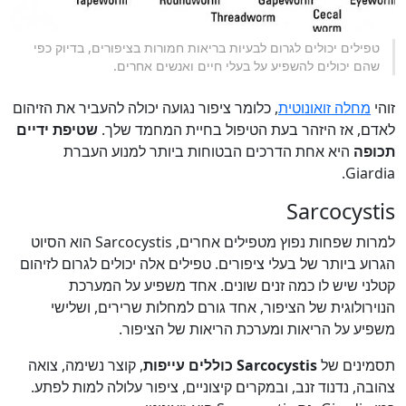
טפילים יכולים לגרום לבעיות בריאות חמורות בציפורים, בדיוק כפי
שהם יכולים להשפיע על בעלי חיים ואנשים אחרים.
זוהי
מחלה זואונוטית
, כלומר ציפור נגועה יכולה להעביר את הזיהום
לאדם, אז היזהר בעת הטיפול בחיית המחמד שלך.
שטיפת ידיים
תכופה
היא אחת הדרכים הבטוחות ביותר למנוע העברת
Giardia.
Sarcocystis
למרות שפחות נפוץ מטפילים אחרים, Sarcocystis הוא הסיוט
הגרוע ביותר של בעלי ציפורים. טפילים אלה יכולים לגרום לזיהום
קטלני שיש לו כמה זנים שונים. אחד משפיע על המערכת
הנוירולוגית של הציפור, אחד גורם למחלות שרירים, ושלישי
משפיע על הריאות ומערכת הריאות של הציפור.
תסמינים של
Sarcocystis כוללים עייפות
, קוצר נשימה, צואה
צהובה, נדנוד זנב, ובמקרים קיצוניים, ציפור עלולה למות לפתע.