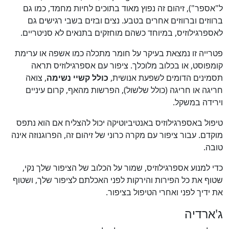
ל"אספר"), זיהום זה נפוץ מאוד בתוכים לחיות מחמד, כמו גם
ברווזים וברווזים אחרים בטבע. נצים ובזים בשבי רגישים גם
לאספרגילוזיס, במיוחד כשהם מוחזקים בתנאים לא סניטריים.
פטרייה זו נמצאת בעיקר על חומר מתכלה כמו אשפה או ערימת
קומפוסט, או בכלוב מלוכלך. ציפור עם אספרגילוזיס תראה
תסמינים הדומים לשפעת אנושית,
כולל קשיי נשימה
, צואה
חריגה או חריגה (כולל שלשול), הפרשות מהאף, קרום עיניים
וירידה במשקל.
טיפול באספרגילוזיס באנטיביוטיקה יכול להצליח אם הוא נתפס
מוקדם. עבור ציפור עם מקרה כרוני של זיהום זה, הפרוגנוזה אינה
טובה.
כדי למנוע אספרגילוזיס, שמור על הכלוב של הציפור שלך נקי,
שטוף את כל הפירות והירקות לפני האכלתם לציפור שלך, ושטוף
את ידיך לפני ואחרי הטיפול בציפור.
ג'ארדיה