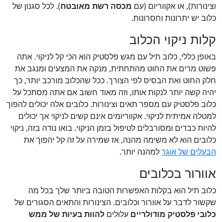
וצינורות), או אקווריום (עם
מכסה רשת מאובטח
). לכל סגנון של
כלוב יש יתרונות וחסרונות.
קלות ניקוי הכלוב
באופן כללי, כלוב תיל עם מגש פלסטיק הוא הכי קל לניקוי. אתה
פשוט מרים את החוט מהתחתית, מנקה את המצעים ומנגב את
חלק החוט ואת הבסיס לפי הצורך. ככל שהכלוב מורכב יותר, כך
יהיה קשה יותר לנקות אותו, וזה מאוד חשוב אם אתה מסתכל על
כלוב פלסטיק עם מספר תאים וצינורות. כלובים אלה יכולים להפוך
למטלה אמיתית לניקוי. אקווריומים אינם קשים לניקוי אך יכולים
להיות כבדים ומסורבלים לטיפול בזמן הניקוי. בואו נודה בזה, ניקוי
כלובים הוא לא משימה מהנה, אז שמירה על זה קל יהפוך את
הבעלים של אוגר
למהנה יותר.
אוורור בכלובים
כלוב תיל הוא בקלות האפשרות הטובה ביותר שלך בכל מה
שקשור לדבר על אוורור וכלובים. הצינורות והתאים הסגורים של
כלובי פלסטיק מודולריים
עלולים
להוות בעיות של ממש