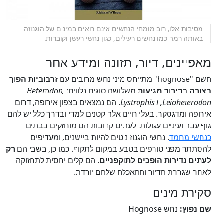
מסיבות אלו, רוב מומחי הנחשים אינם רואים במינים של הוגנוזה
באותה רמה כמו נחשים רעילים, כגון נחשי רעשן וקוברות.
מאפיינים, דיור, תזונה ומידע אחר
השם "hognose" מתייחס מיני נחש מרובים עם
זרבוביות הפוך
בצורה בבירור מגיעות
משלושה סוגים נלווים:
Heterodon,
Leioheterodon, ו Lystrophis
. הם נמצאים בצפון אירופה, דרום
אירופה ומדגסקר. בעלי חיים אלה קטנים למדי ובדרך כלל יש להם
גוף עבה ועיניים עגולות. לעתים קרובות הם מוחזקים בבתים
כנחשי מחמד
. נחשי הוגנוז נוטים להיות ביישנים, ומעדיפים
להסתתר מפני טורפים בטבע במקום לתקוף. כמו כן, בשבי הם
רק
לעתים נדירות הופכים לתוקפניים
. הם קלים יחסית לתחזוקה
לאחר שגררת הדיור וההאכלה שלהם יורדת.
סקירת מינים
שם נפוץ:
נחש Hognose