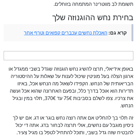
תשומת לב מווטרינר המתמחה בזוחלים.
בחירת נחש ההוגנוזה שלך
קרא גם:
האכלת נחשים עכברים קפואים וטרף אחר
באופן אידיאלי, תרצו להשיג נחש הוגנוזה שגדל בשבי ממגדל או
ארגון הצלה בעל מוניטין שיכול לענות על שאלות על ההיסטוריה
הבריאותית של הנחש. הקפידו לשאול מה הנחש אכל, באיזו
תדירות הוא אוכל בדרך כלל, ובפעם האחרונה שהוא אכל ועשה
את צרכיו. צפו לשלם בסביבות 75€ עד 370€, תלוי במין ובגיל
הנחש.
זה תלוי בך להחליט אם אתה רוצה נחש בוגר או דג. אם יש לך
ניסיון מוגבל עם נחשים, אולי תרצה לבחור בדג. אתה די יכול
להבטיח שזה גדל בשבי, ותוכל להתחיל לטפל בו מגיל צעיר.