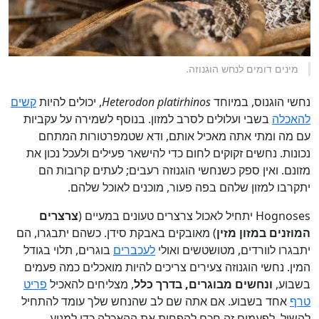
מינים דומים לנחש הוגנוזה.
נחשי הוגנוס, במיוחד
Heterodon platirhinos
, יכולים להיות
קשים
להאכלה
בשבי ועלולים לסרב למזון. בנוסף לשמירה על עקביות
עם מה ומתי אתה מאכיל אותם, ודא שטמפרטורות המתחם
נכונות. נחשים זקוקים לחום כדי להישאר פעילים ולעכל נכון את
מזונם. ואין ספק כשנחשי הוגנוזה רעבים; לעתים קרובות הם
יתקרבו למזון שלהם בפה פעור, מוכנים לאוכל שלהם.
Hognoses יתחיל לאכול צרצרים טעונים במעיים (
צרצרים
המוזנים במזון מזין
) מאובקים באבקת סידן. כשהם יתבגרו, הם
יתבגרו לוורדים, מטושטשים ואולי
לעכברים
בוגרים, תלוי בגודל
המין. נחשי הוגנוזה צעירים צריכים להיות מואכלים כמה פעמים
בשבוע,
ונחשים מבוגרים, בדרך כלל
, מצליחים להאכיל
פריט
טרף
אחד בשבוע. אם אתה שם לב שהנחש שלך עומד להתחיל
להשיל, לפעמים זה חכם להפחית את ההאכלה כדי למנוע