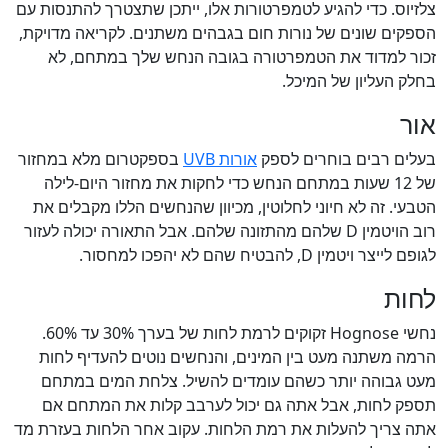
צלזיוס. כדי להגיע לטמפרטורות אלו, ייתכן שתצטרך להתנסות עם
הספקים שונים של נורות חום בגבהים משתנים. לקריאה מדויקת,
זכור למדוד את הטמפרטורה בגובה הנחש שלך במתחם, לא
בחלק העליון של המיכל.
אור
בעלים רבים בוחרים לספק
אורות UVB
בספקטרום מלא במחזור
של 12 שעות במתחם הנחש כדי לחקות את מחזור היום-לילה
הטבעי. זה לא חיוני לחלוטין, מכיוון שהנחשים הללו מקבלים את
רוב הויטמין D שלהם מהתזונה שלהם. אבל התאורה יכולה לעזור
לגופם לייצר ויטמין D, להבטיח שהם לא יהפכו למחסור.
לחות
נחשי Hognose זקוקים לרמת לחות של בערך 30% עד 60%.
הרמה משתנה מעט בין המינים, והנחשים נוטים להעדיף לחות
מעט גבוהה יותר כשהם עומדים להשיל. צלחת המים במתחם
תספק לחות, אבל אתה גם יכול לערבב קלות את המתחם אם
אתה צריך להעלות את רמת הלחות. עקוב אחר הלחות בעזרת מד