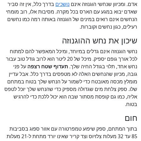
אדם. ומכיוון שנחשי הוגנוזה אינם
נושכים
בדרך כלל, אין זה סביר
שאדם יבוא במגע עם הארס בכל מקרה. מסיבות אלו, רוב מומחי
הנחשים אינם רואים במינים של הוגנוזה באותה רמה כמו נחשים
רעילים, כגון נחשים וקוברות.
שיכון את נחש ההוגנוזה
נחשי הוגנוזה אינם גדלים במיוחד, ומיכל המאפשר להם למתוח
לכל אורך גופם יספיק. מיכל של 20 ליטר הוא לרוב גודל טוב עבור
נחש אחד, תלוי בגודל החיה שלך.
תעדוף שטח רצפה
על פני
גובה, מכיוון שהנחשים האלה לא מטפסים בדרך כלל. אבל עדיין
מומלץ מכסה מאובטח כדי לשמור על הנחש שלך בטוח במתחם
שלו. ספק צלחת מים שגדולה מספיק כדי שהנחש שלך יוכל לטפס
אליה, כמו גם קופסת מסתור שבה הוא יכול ללכת כדי להרגיש
בטוח.
חום
בתוך המתחם, ספק שיפוע טמפרטורה עם אזור ספוג בסביבות
85 עד 32 מעלות צלזיוס וצד קריר שאינו יורד מתחת ל-21 מעלות