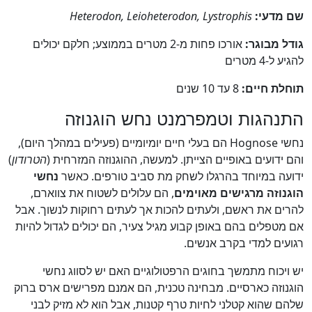
שם מדעי:
Heterodon, Leioheterodon, Lystrophis
גודל מבוגר:
אורכו פחות מ-2 מטרים בממוצע; חלקם יכולים
להגיע ל-4 מטרים
תוחלת חיים:
8 עד 10 שנים
התנהגות וטמפרמנט נחש הוגנוזה
נחשי Hognose הם בעלי חיים יומיומיים (פעילים במהלך היום),
והם ידועים באופיים הצייתן. למעשה, ההוגנוזה המזרחית (
הטרודון
)
ידועה במיוחד בהרגלו לשחק מת סביב טורפים. כאשר
נחשי
הוגנוזה מרגישים מאוימים
, הם עלולים לשטוח את צווארם,
להרים את ראשם, ולעתים להכות אך לעתים רחוקות לנשוך. אבל
אם מטפלים בהם באופן קבוע מגיל צעיר, הם יכולים לגדול להיות
רגועים למדי בקרב אנשים.
יש ויכוח מתמשך בחוגים הרפטולוגיים האם יש לסווג נחשי
הוגנוזה כארסיים. מבחינה טכנית, הם אמנם מפרישים ארס ברוק
שלהם שהוא קטלני לחיות טרף קטנות, אבל הוא לא מזיק לבני