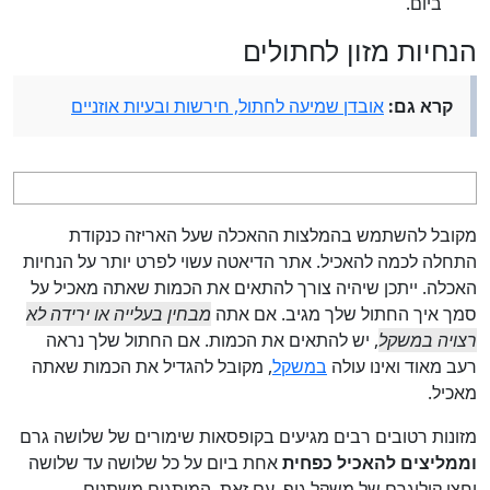
ביום.
הנחיות מזון לחתולים
קרא גם:
אובדן שמיעה לחתול, חירשות ובעיות אוזניים
מקובל להשתמש בהמלצות ההאכלה שעל האריזה כנקודת
התחלה לכמה להאכיל. אתר הדיאטה עשוי לפרט יותר על הנחיות
האכלה. ייתכן שיהיה צורך להתאים את הכמות שאתה מאכיל על
סמך איך החתול שלך מגיב. אם אתה
מבחין בעלייה או ירידה לא
רצויה במשקל
, יש להתאים את הכמות. אם החתול שלך נראה
רעב מאוד ואינו עולה
במשקל
, מקובל להגדיל את הכמות שאתה
מאכיל.
מזונות רטובים רבים מגיעים בקופסאות שימורים של שלושה גרם
וממליצים להאכיל כפחית
אחת ביום על כל שלושה עד שלושה
וחצי קילוגרם של משקל גוף. עם זאת, המותגים משתנים.