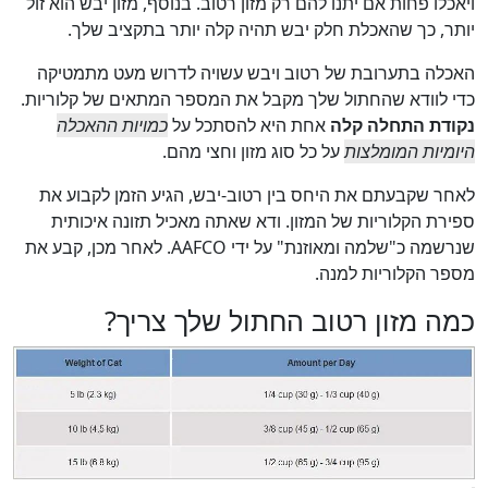
ויאכלו פחות אם יתנו להם רק מזון רטוב. בנוסף, מזון יבש הוא זול
יותר, כך שהאכלת חלק יבש תהיה קלה יותר בתקציב שלך.
האכלה בתערובת של רטוב ויבש עשויה לדרוש מעט מתמטיקה
כדי לוודא שהחתול שלך מקבל את המספר המתאים של קלוריות.
נקודת התחלה קלה
אחת היא להסתכל על
כמויות ההאכלה
היומיות המומלצות
על כל סוג מזון וחצי מהם.
לאחר שקבעתם את היחס בין רטוב-יבש, הגיע הזמן לקבוע את
ספירת הקלוריות של המזון. ודא שאתה מאכיל תזונה איכותית
שנרשמה כ"שלמה ומאוזנת" על ידי AAFCO. לאחר מכן, קבע את
מספר הקלוריות למנה.
כמה מזון רטוב החתול שלך צריך?