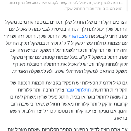
בדומה למזון יבש, זה יכול להיות קשה לקבוע איזה סוג של מזון רטוב
הוא הטוב ביותר עבור החתול שלך.
הצרכים הקלוריים של החתול שלך תלויים במספר גורמים. משקל
החתול שלך יכול לתת לך הנחיה בסיסית לגבי כמה להאכיל. עם
זאת, חיוני לקבוע את
מצב הגוף
של החתול שלך. חתול רזה ושרירי
עם עצמות גדולות עשוי לשקול 7 ק"ג ולהיות במשקל תקין. החתול
הזה ידרוש יותר קלוריות כדי לשמור על המשקל הבריא הזה. עם
זאת, חתול במשקל 7 ק"ג, בעל עצמות קטנות, עם עודף משקל
זקוק לפחות קלוריות. יש להאכיל את החתולה הסובלת מעודף
משקל בהתאם למשקל האידיאלי שלה, ולא למשקלה האמיתי.
גם לגיל ולרמת הפעילות יש תפקיד בקביעת הכמות הנכונה של
הקלוריות הדרושה.
חתלתול גובר
צריך הרבה יותר קלוריות
בהשוואה לחתול בוגר או בכיר. חתול פעיל שרץ ומשחק לעתים
קרובות יזדקק ליותר קלוריות מאשר חתול שנשאר בישיבה רוב
הזמן. אם מניקה צריכה קלוריות נוספות כדי לייצר חלב ולהישאר
בריאה.
אם אתה רוצה לדייק בחישוב מספר הקלוריות שאתה מאכיל את