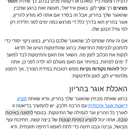
להניח רצועות נייר טואלט או רקמות פנים בכלוב כך שיהיה
חומר
מצעים
רך
ונקי
לקן. באופן אידיאלי, תעשה זאת ברגע שתבין
שהאוגר שלך בהריון, אבל זה בסדר אם אתה לא מודע להריון.
אוגר בהריון הוא בדרך כלל די מורגש כמה ימים לפני הלידה רק
לפי גודל הבטן שלו.
אם זה עתה שמתם לב שהאוגר שלכם בהריון, בצעו ניקוי יסודי כדי
להתכונן לכניסות החדשות. ברגע שהתינוקות הגיעו אל תדאג
לנקות את הכלוב לזמן מה. השאר את האם והתינוקות לבד למשך
7 ימים לפחות, במיוחד אם האם מעולם לא ילדה לפני כן. אתה
יכול
לזהות נקודות נקיות
ממש רטובות במידת הצורך, אך הימנע
מלהפריע לקן, לאם ולתינוקות.
האכלת אוגר בהריון
ברגע שאתה מבחין שהאוגר שלך בהריון, וודא שאתה
מציע
דיאטת אוגר איכותית
עם הרבה חלבון. יש להמשיך בדיאטה זו
לאורך כל ההריון ועד לגמילה של התינוקות. בנוסף
לתזונה באיכות
טובה
, אתה יכול
להציע כמויות קטנות
של ביצה קשה, חתיכות עוף
מבושל, גבינה ונבט חיטה כדי לתת לאמא דחיפה תזונתית. ודא