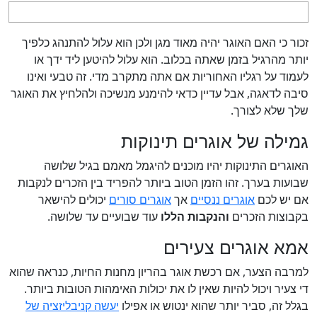
זכור כי האם האוגר יהיה מאוד מגן ולכן הוא עלול להתנהג כלפיך
יותר מהרגיל בזמן שאתה בכלוב. הוא עלול להיטען ליד ידך או
לעמוד על רגליו האחוריות אם אתה מתקרב מדי. זה טבעי ואינו
סיבה לדאגה, אבל עדיין כדאי להימנע מנשיכה ולהלחיץ את האוגר
שלך שלא לצורך.
גמילה של אוגרים תינוקות
האוגרים התינוקות יהיו מוכנים להיגמל מאמם בגיל שלושה
שבועות בערך. זהו הזמן הטוב ביותר להפריד בין הזכרים לנקבות
אם יש לכם
אוגרים ננסיים
אך
אוגרים סורים
יכולים להישאר
בקבוצות הזכרים
והנקבות הללו
עוד שבועיים עד שלושה.
אמא אוגרים צעירים
למרבה הצער, אם רכשת אוגר בהריון מחנות החיות, כנראה שהוא
די צעיר ויכול להיות שאין לו את יכולות האימהות הטובות ביותר.
בגלל זה, סביר יותר שהוא ינטוש או אפילו
יעשה קניבליזציה של